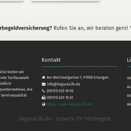
erbegeldversicherung?
Rufen Sie an, wir beraten gern!
Kontakt
L
list bieten wir
Am Weichselgarten 7, 91058 Erlangen
ende Tarifauswahl
ÜB
ießlich
info@SeguraLife.de
AG
s­unter­nehmen, die
(09131) 625 10 65
Service­qualität
DA
(09131) 625 10 61
https://www.SeguraLife.de
IM
SeguraLife.de - Experte für Sterbegeld.