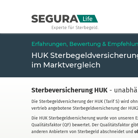
Erfahrungen, Bewertung & Empfehlu
HUK Sterbegeld­versicherun
im Marktvergleich
Sterbe­versicherung HUK
- unabhän
Die Sterbe­geld­versicherung der HUK (Tarif S) wird oh
vertrieb angebotene Sterbe­geld­versicherung der HUK2
Die HUK Sterbe­geld­versicherung wurde von unseren E
Qualitäts­faktor (QF) bewertet. Der Qualitäts­faktor gi
anderen Anbietern von Sterbegeld abschneidet und
o