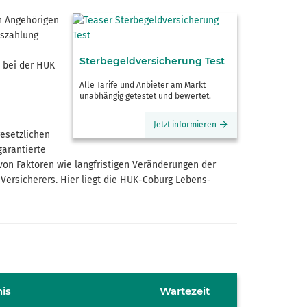
en Angehörigen
uszahlung
Sterbe­geld­versicherung Test
n bei der HUK
Alle Tarife und Anbieter am Markt
unabhängig getestet und bewertet.
Jetzt informieren
gesetzlichen
garantierte
 von Faktoren wie langfristigen Veränderungen der
 Versicherers. Hier liegt die HUK-Coburg Lebens­
is
Wartezeit