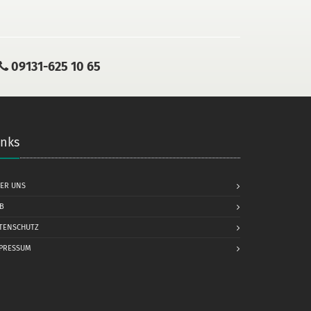
09131-625 10 65
inks
ER UNS
B
TENSCHUTZ
PRESSUM