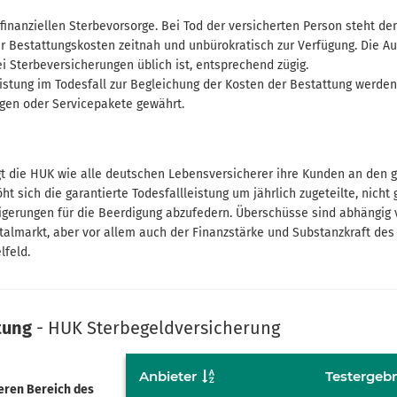
 finanziellen Sterbe­vorsorge. Bei Tod der versicherten Person steht d
er Bestattungs­kosten zeitnah und unbürokratisch zur Verfügung. Die A
ei Sterbe­versicherungen üblich ist, entsprechend zügig.
eistung im Todesfall zur Begleichung der Kosten der Bestattung werde
gen oder Service­pakete gewährt.
gt die HUK wie alle deutschen Lebens­versicherer ihre Kunden an den 
 sich die garantierte Todesfall­leistung um jährlich zugeteilte, nicht 
teigerungen für die Beerdigung abzufedern. Überschüsse sind abhängig
italmarkt, aber vor allem auch der Finanzstärke und Substanz­kraft des
lfeld.
tung
- HUK Sterbe­geld­versicherung
Anbieter
Testergebn
eren Bereich des