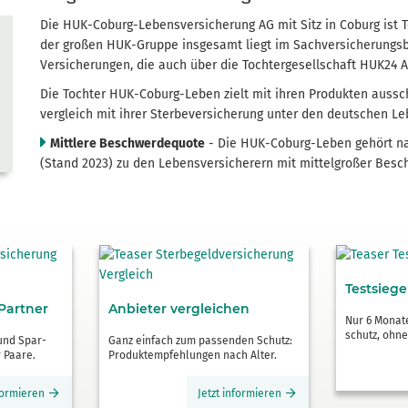
Die HUK-Coburg-Lebens­versicherung AG mit Sitz in Coburg ist 
der großen HUK-Gruppe insgesamt liegt im Sach­versicherungs­
Versicherungen, die auch über die Tochter­gesellschaft HUK24 A
Die Tochter HUK-Coburg-Leben zielt mit ihren Produkten aussch
vergleich mit ihrer Sterbe­versicherung unter den deutschen Le
Mittlere Beschwerdequote
- Die HUK-Coburg-Leben gehört nach
(Stand 2023) zu den Lebens­versicherern mit mittelgroßer Bes
Testsiege
/Partner
Anbieter vergleichen
Nur 6 Monate
schutz, ohne
 und Spar­
Ganz einfach zum passenden Schutz:
r Paare.
Produktempfehlungen nach Alter.
nformieren
Jetzt informieren