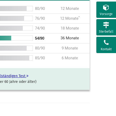
80/90
12 Monate
Vorsorge
*
76/90
12 Monate
74/90
18 Monate
Sterbefall
36 Monate
54/90
80/90
9 Monate
Kontakt
85/90
6 Monate
lständigen Test
ter 60 Jahre oder älter)