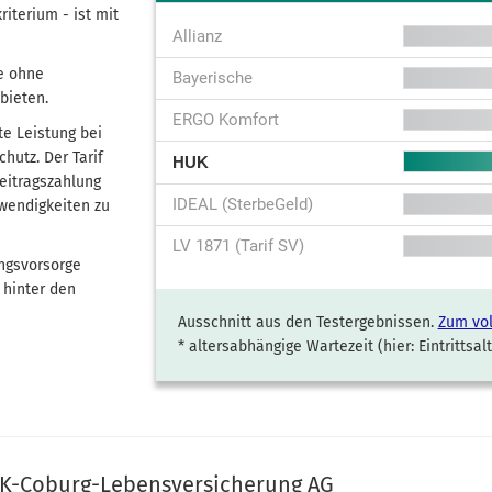
riterium - ist mit
Allianz
fe ohne
Bayerische
bieten.
ERGO Komfort
te Leistung bei
hutz. Der Tarif
HUK
Beitragszahlung
IDEAL (SterbeGeld)
twendigkeiten zu
LV 1871 (Tarif SV)
ngs­vorsorge
 hinter den
Ausschnitt aus den Testergebnissen.
Zum vol
* altersabhängige Wartezeit (hier: Eintrittsal
K-Coburg-Lebens­versicherung AG