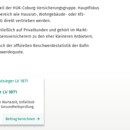
Teil der HUK-Coburg-Versicherungs­gruppe. Hauptfokus
bereich wie Hausrat-, Wohngebäude- oder Kfz-
G direkt vertrieben werden.
ließlich auf Privatkunden und gehört im Markt­
bens­versicherern zu den eher kleineren Anbietern.
 der offiziellen Beschwerde­statistik der Bafin
chwerdequote.
r LV 1871
 Wartezeit, Unfall­tod­
 Gesundheits­prüfung.
Beitrag berechnen