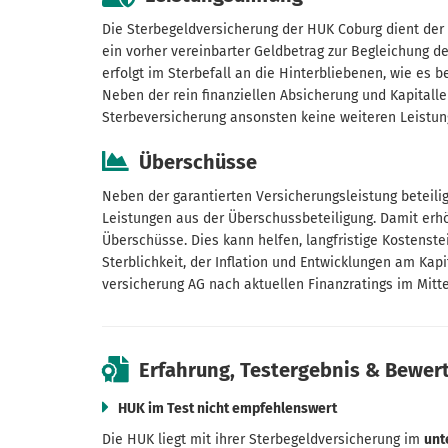
Die Sterbe­geld­versicherung der HUK Coburg dient der
ein vorher vereinbarter Geldbetrag zur Begleichung d
erfolgt im Sterbefall an die Hinterbliebenen, wie es b
Neben der rein finanziellen Absicherung und Kapital­l
Sterbeversicherung ansonsten keine weiteren Leistun
Überschüsse
Neben der garantierten Versicherungs­leistung beteili
Leistungen aus der Überschuss­beteiligung. Damit erhöht
Überschüsse. Dies kann helfen, langfristige Kosten­s
Sterblichkeit, der Inflation und Entwicklungen am Kap
versicherung AG nach aktuellen Finanzratings im Mitte
Erfahrung, Testergebnis & Bewer
HUK im Test nicht empfehlenswert
Die HUK liegt mit ihrer Sterbe­geld­versicherung im
unt